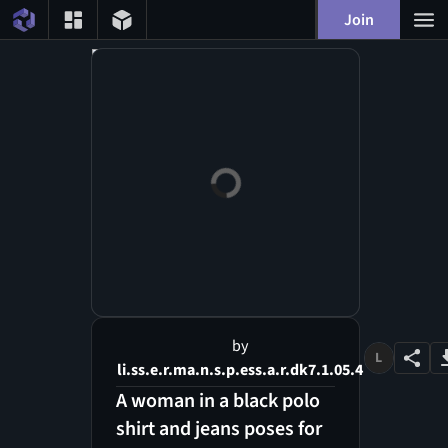
Join
by
L
li.ss.e.r.ma.n.s.p.ess.a.r.dk7.1.05.4
A woman in a black polo
shirt and jeans poses for