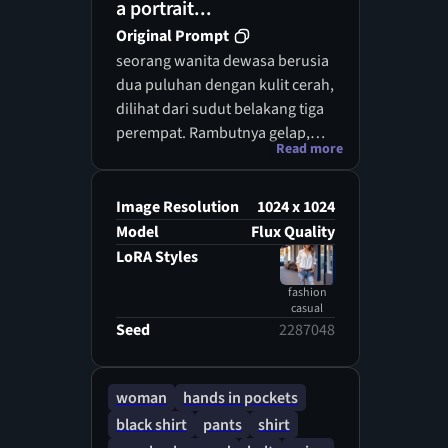
a portrait...
Original Prompt
seorang wanita dewasa berusia
dua puluhan dengan kulit cerah,
dilihat dari sudut belakang tiga
perempat. Rambutnya gelap,
Read more
disanggul rapi dengan pita satin
kuning keemasan yang kontras
dengan latar belakang hitam
Image Resolution
1024 x 1024
solid. Dia memegang
Model
Flux Quality
sanggulnya dengan lembut
LoRA Styles
menggunakan satu tangan. T-
fashion
shirt hitam polos yang
casual
dikenakannya. Gaya karakter ini
Seed
2287048
memancarkan keanggunan dan
kematangan dengan detail
wajah yang halus namun
woman
hands in pockets
menawan, serta ekspresi yang
black shirt
pants
shirt
tenang.