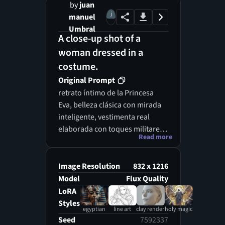
by
juan
manuel
Umbral
A close-up shot of a
woman dressed in a
costume.
Original Prompt
retrato íntimo de la Princesa
Eva, belleza clásica con mirada
inteligente, vestimenta real
elaborada con toques militares,
Read more
joyas significativas del reino,
postura elegante pero
preparada para la acción,
Image Resolution
832 x 1216
interior del palacio de Zarembia,
Model
Flux Quality
luz lateral dramática, estilo
LoRA
realista detallado, atmósfera de
Styles
egyptian
line art
clay render
holy magic
poder y sabiduría
Seed
7592337