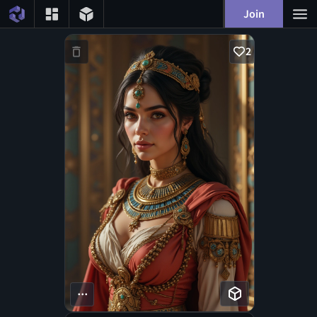
Join
2
...